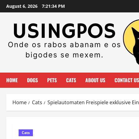
Skip
August 6, 2026
7:21:35 PM
to
content
HOME
DOGS
PETS
CATS
ABOUT US
CONTACT US
Home
Cats
Spielautomaten Freispiele exklusive E
Cats