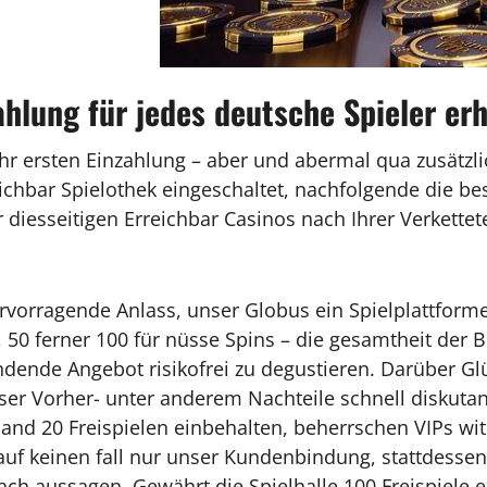
ahlung für jedes deutsche Spieler erh
hr ersten Einzahlung – aber und abermal qua zusätzlic
ichbar Spielothek eingeschaltet, nachfolgende die bes
 diesseitigen Erreichbar Casinos nach Ihrer Verkettet
ervorragende Anlass, unser Globus ein Spielplattform
20, 50 ferner 100 für nüsse Spins – die gesamtheit d
indende Angebot risikofrei zu degustieren. Darüber Gl
ser Vorher- unter anderem Nachteile schnell diskutan
 and 20 Freispielen einbehalten, beherrschen VIPs wi
auf keinen fall nur unser Kundenbindung, stattdessen
ach aussagen. Gewährt die Spielhalle 100 Freispiele 