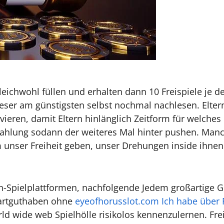
gleichwohl füllen und erhalten dann 10 Freispiele je
ser am günstigsten selbst nochmal nachlesen. Eltern
vieren, damit Eltern hinlänglich Zeitform für welche
zahlung sodann der weiteres Mal hinter pushen. Manc
 unser Freiheit geben, unser Drehungen inside ihnen
n-Spielplattformen, nachfolgende Jedem großartige G
tartguthaben ohne
eyeofhorusslot.com Ich habe über
ld wide web Spielhölle risikolos kennenzulernen. Frei