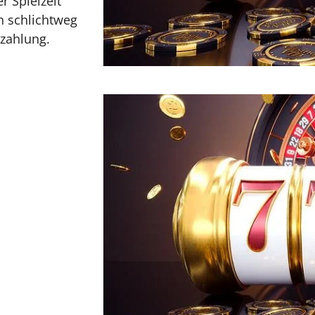
r Spielzeit
n schlichtweg
nzahlung.