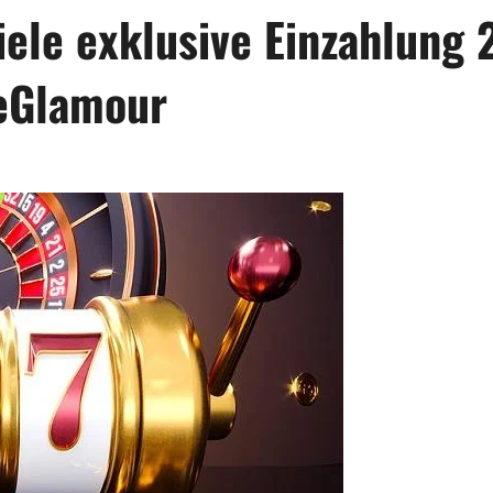
iele exklusive Einzahlung 
eGlamour