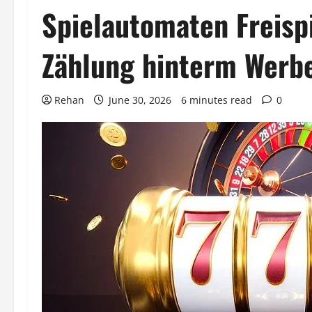
Spielautomaten Freisp
Zählung hinterm Werb
Rehan
June 30, 2026
6 minutes read
0