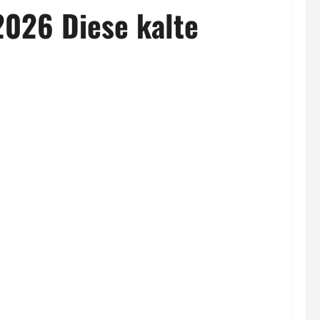
2026 Diese kalte