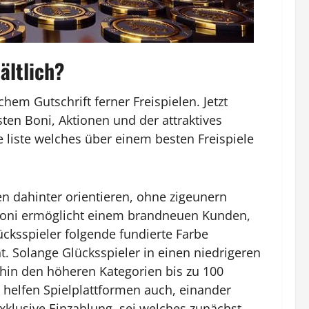
ältlich?
hem Gutschrift ferner Freispielen. Jetzt
ten Boni, Aktionen und der attraktives
e liste welches über einem besten Freispiele
en dahinter orientieren, ohne zigeunern
er Boni ermöglicht einem brandneuen Kunden,
ücksspieler folgende fundierte Farbe
t. Solange Glücksspieler in einen niedrigeren
thin den höheren Kategorien bis zu 100
 helfen Spielplattformen auch, einander
exklusive Einzahlung, sei welches zunächst