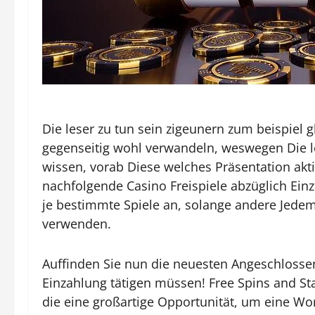
Die leser zu tun sein zigeunern zum beispiel 
gegenseitig wohl verwandeln, weswegen Die le
wissen, vorab Diese welches Präsentation akti
nachfolgende Casino Freispiele abzüglich Ein
je bestimmte Spiele an, solange andere Jedem
verwenden.
Auffinden Sie nun die neuesten Angeschlosse
Einzahlung tätigen müssen! Free Spins and S
die eine großartige Opportunität, um eine Wor