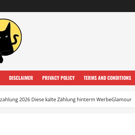
DISCLAIMER
PRIVACY POLICY
TERMS AND CONDITIONS
inzahlung 2026 Diese kalte Zählung hinterm WerbeGlamour