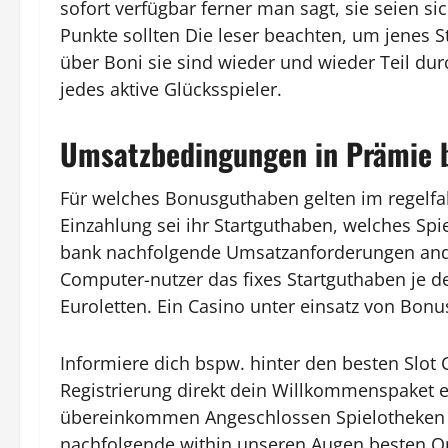
sofort verfügbar ferner man sagt, sie seien s
Punkte sollten Die leser beachten, um jenes S
über Boni sie sind wieder und wieder Teil 
jedes aktive Glücksspieler.
Umsatzbedingungen in Prämie b
Für welches Bonusguthaben gelten im regelf
Einzahlung sei ihr Startguthaben, welches S
bank nachfolgende Umsatzanforderungen and 
Computer-nutzer das fixes Startguthaben je d
Euroletten. Ein Casino unter einsatz von Bo
Informiere dich bspw. hinter den besten Slot 
Registrierung direkt dein Willkommenspaket e
übereinkommen Angeschlossen Spielotheken re
nachfolgende within unseren Augen besten Onl