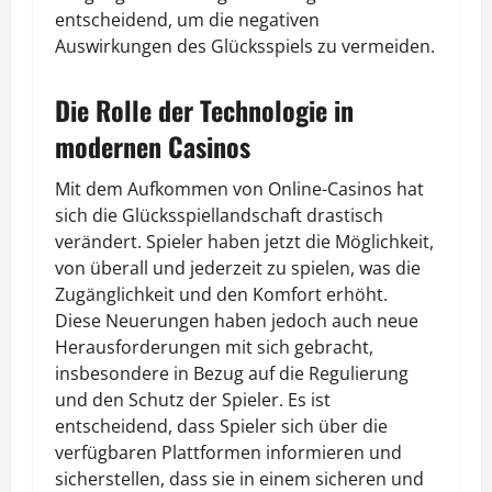
entscheidend, um die negativen
Auswirkungen des Glücksspiels zu vermeiden.
Die Rolle der Technologie in
modernen Casinos
Mit dem Aufkommen von Online-Casinos hat
sich die Glücksspiellandschaft drastisch
verändert. Spieler haben jetzt die Möglichkeit,
von überall und jederzeit zu spielen, was die
Zugänglichkeit und den Komfort erhöht.
Diese Neuerungen haben jedoch auch neue
Herausforderungen mit sich gebracht,
insbesondere in Bezug auf die Regulierung
und den Schutz der Spieler. Es ist
entscheidend, dass Spieler sich über die
verfügbaren Plattformen informieren und
sicherstellen, dass sie in einem sicheren und