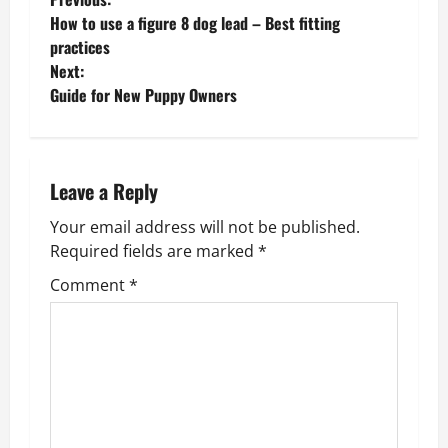
P
How to use a figure 8 dog lead – Best fitting
o
practices
Next:
s
Guide for New Puppy Owners
t
n
Leave a Reply
a
Your email address will not be published.
v
Required fields are marked
*
Comment
*
i
g
a
t