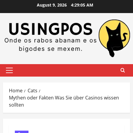
Skip
August 9, 2026
4:29:05 AM
to
content
Primary
Menu
Home
Cats
Mythen oder Fakten Was Sie über Casinos wissen
sollten