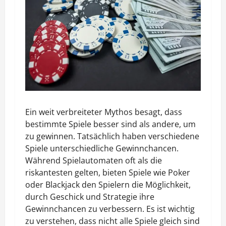
Ein weit verbreiteter Mythos besagt, dass
bestimmte Spiele besser sind als andere, um
zu gewinnen. Tatsächlich haben verschiedene
Spiele unterschiedliche Gewinnchancen.
Während Spielautomaten oft als die
riskantesten gelten, bieten Spiele wie Poker
oder Blackjack den Spielern die Möglichkeit,
durch Geschick und Strategie ihre
Gewinnchancen zu verbessern. Es ist wichtig
zu verstehen, dass nicht alle Spiele gleich sind