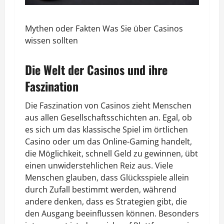
Mythen oder Fakten Was Sie über Casinos
wissen sollten
Die Welt der Casinos und ihre
Faszination
Die Faszination von Casinos zieht Menschen
aus allen Gesellschaftsschichten an. Egal, ob
es sich um das klassische Spiel im örtlichen
Casino oder um das Online-Gaming handelt,
die Möglichkeit, schnell Geld zu gewinnen, übt
einen unwiderstehlichen Reiz aus. Viele
Menschen glauben, dass Glücksspiele allein
durch Zufall bestimmt werden, während
andere denken, dass es Strategien gibt, die
den Ausgang beeinflussen können. Besonders