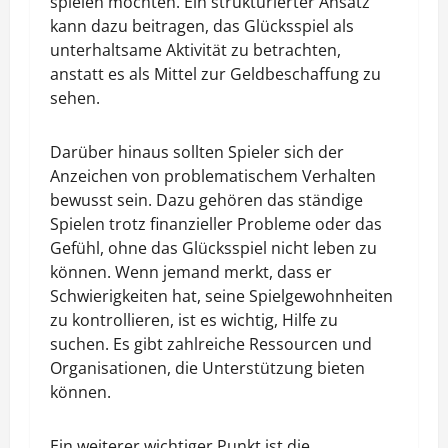
spielen möchten. Ein strukturierter Ansatz
kann dazu beitragen, das Glücksspiel als
unterhaltsame Aktivität zu betrachten,
anstatt es als Mittel zur Geldbeschaffung zu
sehen.
Darüber hinaus sollten Spieler sich der
Anzeichen von problematischem Verhalten
bewusst sein. Dazu gehören das ständige
Spielen trotz finanzieller Probleme oder das
Gefühl, ohne das Glücksspiel nicht leben zu
können. Wenn jemand merkt, dass er
Schwierigkeiten hat, seine Spielgewohnheiten
zu kontrollieren, ist es wichtig, Hilfe zu
suchen. Es gibt zahlreiche Ressourcen und
Organisationen, die Unterstützung bieten
können.
Ein weiterer wichtiger Punkt ist die