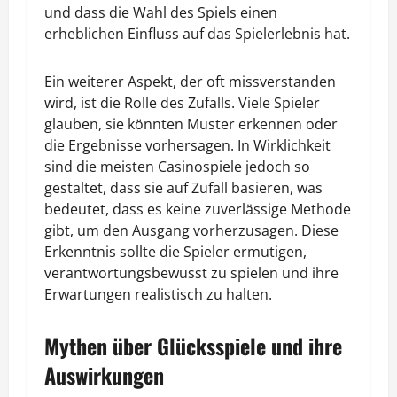
und dass die Wahl des Spiels einen
erheblichen Einfluss auf das Spielerlebnis hat.
Ein weiterer Aspekt, der oft missverstanden
wird, ist die Rolle des Zufalls. Viele Spieler
glauben, sie könnten Muster erkennen oder
die Ergebnisse vorhersagen. In Wirklichkeit
sind die meisten Casinospiele jedoch so
gestaltet, dass sie auf Zufall basieren, was
bedeutet, dass es keine zuverlässige Methode
gibt, um den Ausgang vorherzusagen. Diese
Erkenntnis sollte die Spieler ermutigen,
verantwortungsbewusst zu spielen und ihre
Erwartungen realistisch zu halten.
Mythen über Glücksspiele und ihre
Auswirkungen