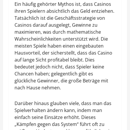
Ein häufig gehörter Mythos ist, dass Casinos
ihren Spielern absichtlich das Geld entziehen.
Tatsächlich ist die Geschäftsstrategie von
Casinos darauf ausgelegt, Gewinne zu
maximieren, was durch mathematische
Wahrscheinlichkeiten unterstützt wird. Die
meisten Spiele haben einen eingebauten
Hausvorteil, der sicherstellt, dass das Casino
auf lange Sicht profitabel bleibt. Dies
bedeutet jedoch nicht, dass Spieler keine
Chancen haben; gelegentlich gibt es
glückliche Gewinner, die große Beträge mit
nach Hause nehmen.
Darüber hinaus glauben viele, dass man das
Spielverhalten ändern kann, indem man
einfach seine Einsätze erhöht. Dieses
„Kämpfen gegen das System“ führt oft zu