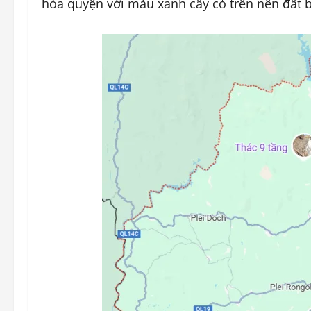
hòa quyện với màu xanh cây cỏ trên nền đất 