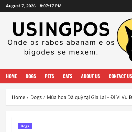
Skip
August 7, 2026
8:07:19 PM
to
content
HOME
DOGS
PETS
CATS
ABOUT US
CONTACT US
Home
Dogs
Mùa hoa Dã quỳ tại Gia Lai – Đi Vi Vu Đ
Dogs