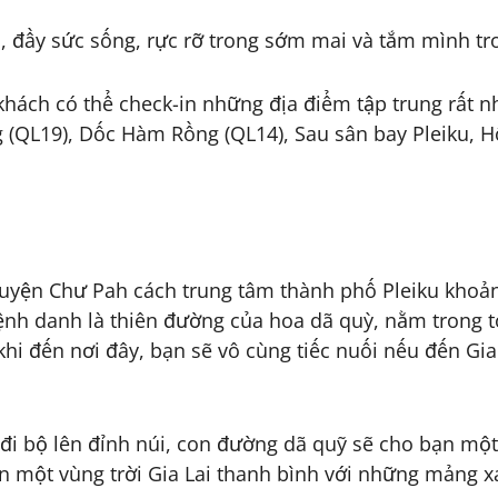
, đầy sức sống, rực rỡ trong sớm mai và tắm mình tr
hách có thể check-in những địa điểm tập trung rất n
(QL19), Dốc Hàm Rồng (QL14), Sau sân bay Pleiku, Hồ
huyện Chư Pah cách trung tâm thành phố Pleiku khoả
ệnh danh là thiên đường của hoa dã quỳ, nằm trong t
 khi đến nơi đây, bạn sẽ vô cùng tiếc nuối nếu đến 
đi bộ lên đỉnh núi, con đường dã quỹ sẽ cho bạn một
ẹn một vùng trời Gia Lai thanh bình với những mảng 